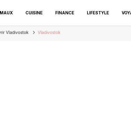
IMAUX
CUISINE
FINANCE
LIFESTYLE
VOY
ir Vladivostok
Vladivostok